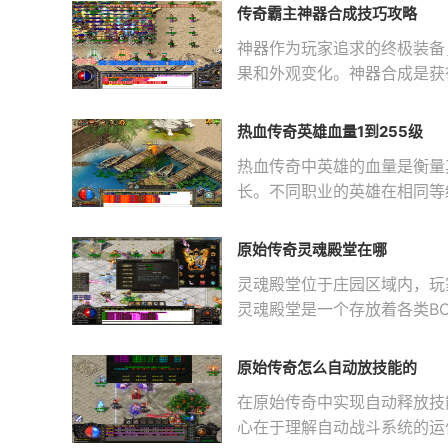
传奇霸主神器合成技巧攻略
神器作为玩家追求的终极装备
果和外观变化。神器合成是获
处进行合成
热血传奇英雄血量1到255级
热血传奇中英雄的血量是衡量
长。不同职业的英雄在相同等
英雄的血
原始传奇灵魂殿堂在哪
灵魂殿堂位于庄园区域内，玩
灵魂殿堂是一个存放着各类BO
只剩下躯壳的状态，
原始传奇怎么自动放技能的
在原始传奇中实现自动释放技
心在于理解自动战斗系统的运