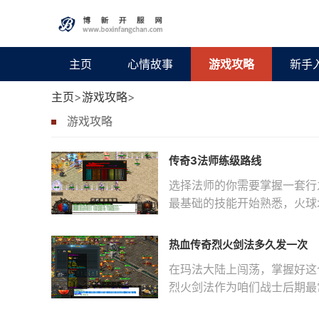
主页
心情故事
游戏攻略
新手
主页
>
游戏攻略
>
游戏攻略
传奇3法师练级路线
选择法师的你需要掌握一套行
最基础的技能开始熟悉，火球
过击败
热血传奇烈火剑法多久发一次
在玛法大陆上闯荡，掌握好这
烈火剑法作为咱们战士后期最
对实战