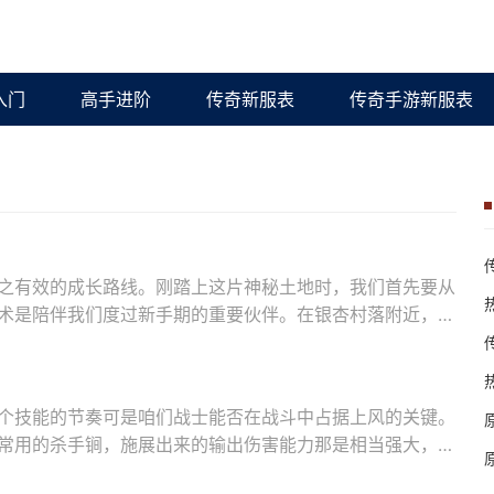
入门
高手进阶
传奇新服表
传奇手游新服表
之有效的成长路线。刚踏上这片神秘土地时，我们首先要从
术是陪伴我们度过新手期的重要伙伴。在银杏村落附近，通
个技能的节奏可是咱们战士能否在战斗中占据上风的关键。
常用的杀手锏，施展出来的输出伤害能力那是相当强大，面