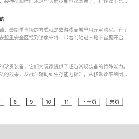
，裂神符和噬血术这些关键技能也都掌握了，打怪效率比以
的
轴，最简单直接的方式就是去游戏商城里用元宝购买。有了
去盟重安全区找到镇魔守将，带着卷轴进入地下宫殿开启夺
的珍贵装备，它们为玩家提供了超越常规装备的特殊能力。
法的效果，从战斗辅助到生存能力提升，从移动效率到团队
7
8
9
10
11
下一页
末页