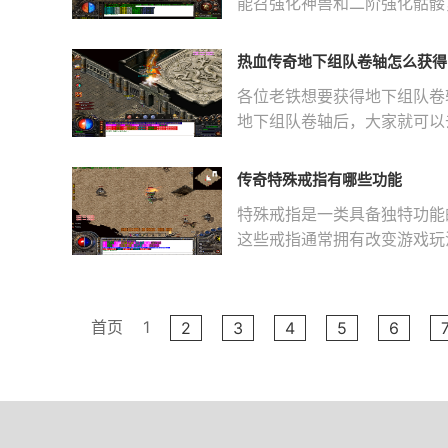
能召强化神兽和二阶强化骷髅
前高了不少
热血传奇地下组队卷轴怎么获得
各位老铁想要获得地下组队卷
地下组队卷轴后，大家就可以
宝之旅
传奇特殊戒指有哪些功能
特殊戒指是一类具备独特功能
这些戒指通常拥有改变游戏玩
协作，
首页
1
2
3
4
5
6