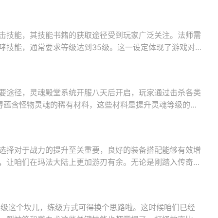
击技能，其技能书籍的获取途径受到玩家广泛关注。法师需
哮技能，通常要求等级达到35级。这一设定体现了游戏对
要途径，灵魂殿堂系统开服八天后开启，玩家通过击杀各类
获得蕴含怪物灵魂的稀有材料，这些材料是提升灵魂等级的基
选择对于战力的提升至关重要，良好的装备搭配能够有效增
，让咱们在玛法大陆上更加游刃有余。无论是刚踏入传奇世
8级这个坎儿，练级方式可得换个思路啦。这时候咱们已经