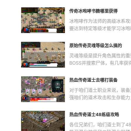
启后角
传奇冰咆哮书籍哪里获得
冰咆哮作为法师的高级冰系攻
要达到特定等级才能学习冰咆
技能获取的
原始传奇灵魂等级怎么搞的
灵魂等级是提升角色属性的重
BOSS并搜索尸体，有几率
础资源，获
热血传奇道士去哪打装备
对于咱们道士职业来说，装备
强咱们的道术攻击和生存能力
界的新
热血传奇道士48练级攻略
各位兄弟们，咱们道士到了4