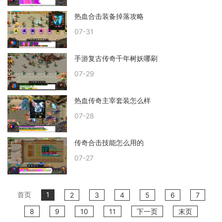
热血合击装备掉落攻略
07-31
手游复古传奇千年树妖哪刷
07-29
热血传奇主宰套装怎么样
07-28
传奇合击技能怎么用的
07-27
首页
1
2
3
4
5
6
7
8
9
10
11
下一页
末页