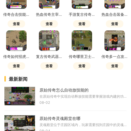
传奇合击技能怎么用的
热血传奇主宰套装怎么样
手游复古传奇千年树妖哪刷
热血合击装备掉落攻略
查看
查看
查看
查看
传奇如何招虎卫士技能
复古传奇武器升级需要材料有啥
传奇哪里卫士最多
传奇多一点攻击伤害多少
查看
查看
查看
查看
最新新闻
原始传奇怎么自动放技能的
在原始传奇中实现自动释放技能需要掌握游戏内建的功能设置与合理的技能配置方式，核心在于理解自动战斗系统的运作逻辑并加以有效利用。游戏本身提供了自动战斗功能，开启后角
08-02
原始传奇灵魂殿堂在哪
灵魂殿堂位于庄园区域内，玩家需要找到庄园中的灵魂殿堂NPC才能进入该特殊场景。灵魂殿堂是一个存放着各类BOSS雕像的特殊空间，这些BOSS雕像失去了色彩，呈现出只剩下躯壳的状态，
08-04