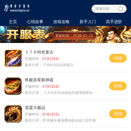
主页
心情故事
游戏攻略
新手入门
高手进阶
更新时间：2026-01-23
１７６特色复古
详情
开服时间：
01月/23日
版本介绍：
176你没玩过的复古
终极吾辈新神器
详情
开服时间：
01月/23日
版本介绍：
三天合区自动挂机浑源渾源斩仙
雷霆大极品
详情
开服时间：
01月/23日
版本介绍：
荐 终极全爆免费挂机自动三职平衡