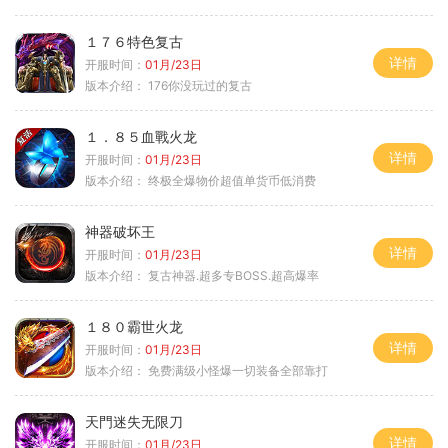
１７６特色复古
详情
开服时间：
01月/23日
版本介绍：
176你没玩过的复古
１．８５血戰火龙
详情
开服时间：
01月/23日
版本介绍：
终极全爆物价超值单货币低消费
神器破坏王
详情
开服时间：
01月/23日
版本介绍：
复古神器.超多专BOSS.超高爆率
１８０霸世火龙
详情
开服时间：
01月/23日
版本介绍：
免费满级小怪爆一切装备全部靠打
天門迷失无限刀
详情
开服时间：
01月/23日