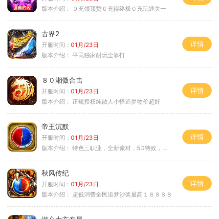
版本介绍：
０充领顶赞０充得终极０充玩通关一
古界2
详情
开服时间：
01月/23日
版本介绍：
平民独家耐玩全靠打
８０湘傲合击
详情
开服时间：
01月/23日
版本介绍：
正规授权纯散人小怪追梦物价超好
帝王沉默
详情
开服时间：
01月/23日
版本介绍：
特色三职业，全新素材，5D特效，不卡图
秋风传纪
详情
开服时间：
01月/23日
版本介绍：
超低消费全民追梦沙奖最高１８８８８