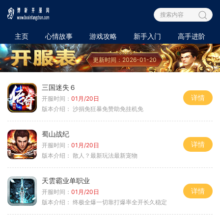
主页
心情故事
游戏攻略
新手入门
高手进阶
更新时间：2026-01-20
三国迷失６
详情
开服时间：
01月/20日
版本介绍：
沙捐免狂暴免赞助免挂机免
蜀山战纪
详情
开服时间：
01月/20日
版本介绍：
散人？最新玩法最新宠物
天雲霸业单职业
详情
开服时间：
01月/20日
版本介绍：
终极全爆一切靠打爆率全开长久稳定