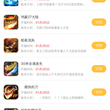
版本介绍：
上线70倍爆率一天打1000真实赞助一夜终
鸿蒙27大陆
详情
开服时间：
01月/20日
版本介绍：
无限刀简单粗暴散人天堂
暗夜清风
详情
开服时间：
01月/20日
版本介绍：
复古三职业暗黑专属八个大陆迷失独家
30米全满迷失
详情
开服时间：
01月/20日
版本介绍：
攻沙奖励上千大米打沙不激情退充值
最快的刀
详情
开服时间：
01月/20日
版本介绍：
一切靠打 ７７７级以上怪物爆终极