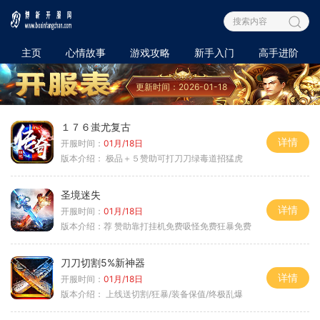
主页
心情故事
游戏攻略
新手入门
高手进阶
更新时间：2026-01-18
１７６蚩尤复古
详情
开服时间：
01月/18日
版本介绍：
极品＋５赞助可打刀刀绿毒道招猛虎
圣境迷失
详情
开服时间：
01月/18日
版本介绍：
荐 赞助靠打挂机免费吸怪免费狂暴免费
刀刀切割5%新神器
详情
开服时间：
01月/18日
版本介绍：
上线送切割/狂暴/装备保值/终极乱爆