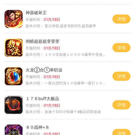
神器破坏王
详情
开服时间：
01月/18日
版本介绍：
复古神器.超多专BOSS.超高爆率
倒赔超超超变变变
详情
开服时间：
01月/18日
版本介绍：
１００倍加速１０００％爆率中变迷失单职
火龙②合①单职业
详情
开服时间：
01月/18日
版本介绍：
一夜白漂到顶１０倍爆率一夜打１０００充
１７６buff大极品
详情
开服时间：
01月/18日
版本介绍：
攻速十300小怪爆十9极品切割攻速
８０战神+８
详情
开服时间：
01月/18日