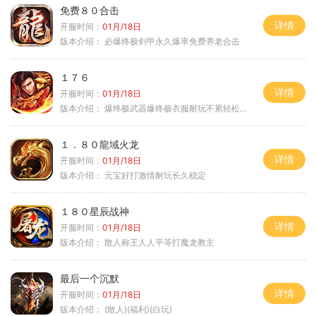
免费８０合击
详情
开服时间：
01月/18日
版本介绍：
必爆终极剑甲永久爆率免费养老合击
１７６
详情
开服时间：
01月/18日
版本介绍：
爆终极武器爆终极衣服耐玩不累轻松满级
１．８０龍域火龙
详情
开服时间：
01月/18日
版本介绍：
元宝好打激情耐玩长久稳定
１８０星辰战神
详情
开服时间：
01月/18日
版本介绍：
散人称王人人平等打魔龙教主
最后一个沉默
详情
开服时间：
01月/18日
版本介绍：
(散人)(福利)(白玩)