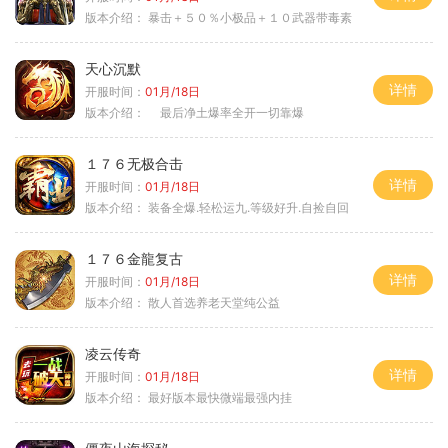
版本介绍：
暴击＋５０％小极品＋１０武器带毒素
天心沉默
详情
开服时间：
01月/18日
版本介绍：
最后净土爆率全开一切靠爆
１７６无极合击
详情
开服时间：
01月/18日
版本介绍：
装备全爆.轻松运九.等级好升.自捡自回
１７６金龍复古
详情
开服时间：
01月/18日
版本介绍：
散人首选养老天堂纯公益
凌云传奇
详情
开服时间：
01月/18日
版本介绍：
最好版本最快微端最强内挂