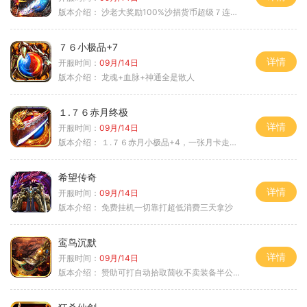
版本介绍：
沙老大奖励100%沙捐货币超级７连鞭尸
７６小极品+7
详情
开服时间：
09月/14日
版本介绍：
龙魂+血脉+神通全是散人
１.７６赤月终极
详情
开服时间：
09月/14日
版本介绍：
１.７６赤月小极品+4，一张月卡走天涯a
希望传奇
详情
开服时间：
09月/14日
版本介绍：
免费挂机一切靠打超低消费三天拿沙
鸾鸟沉默
详情
开服时间：
09月/14日
版本介绍：
赞助可打自动拾取茴收不卖装备半公益服