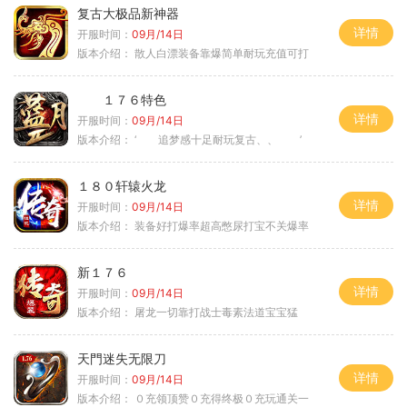
复古大极品新神器
详情
开服时间：
09月/14日
版本介绍：
散人白漂装备靠爆简单耐玩充值可打
１７６特色
详情
开服时间：
09月/14日
版本介绍：
‘ 追梦感十足耐玩复古、、 ’
１８０轩辕火龙
详情
开服时间：
09月/14日
版本介绍：
装备好打爆率超高憋尿打宝不关爆率
新１７６
详情
开服时间：
09月/14日
版本介绍：
屠龙一切靠打战士毒素法道宝宝猛
天門迷失无限刀
详情
开服时间：
09月/14日
版本介绍：
０充领顶赞０充得终极０充玩通关一