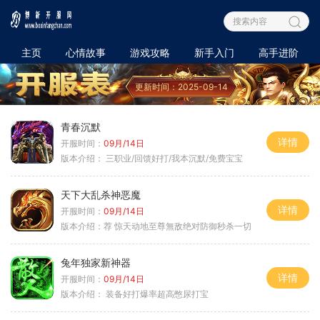
主页
心情故事
游戏攻略
新手入门
高手进阶
更新时间：2025-09-14
青春沉默
详情
开服时间：
09月/14日
版本介绍：
三职业/回馈好打/我本沉默/免费宝宝
天下大乱杀神恶魔
详情
开服时间：
09月/14日
版本介绍：
荐 惊天动地至尊無敌绝对防御秒杀一切
兔年独家新神器
详情
开服时间：
09月/14日
版本介绍：
装备好打爆率超高憋尿打宝