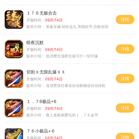
１７６无极合击
详情
开服时间：
09月/14日
版本介绍：
装备全爆.轻松运九.等级好升.自捡自回
暗夜沉默
详情
开服时间：
09月/14日
版本介绍：
低消费无顶榜充值可打一切可爆
切割Ｘ无限乱爆ＸＸ
详情
开服时间：
09月/14日
版本介绍：
送顶赞送狂暴送自动捡物送自动挂机
１．７6极品+6
详情
开服时间：
09月/14日
版本介绍：
散人老板都爱玩的１．７６金币
７６小极品+６
详情
开服时间：
09月/14日